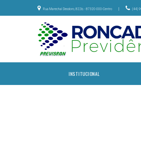
|
Rua Marechal Deodoro, 822b. - 87320-000-Centro
(44) 
INSTITUCIONAL