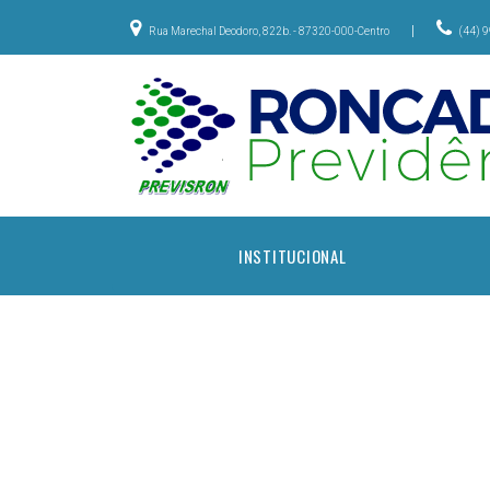
|
Rua Marechal Deodoro, 822b. - 87320-000-Centro
(44) 
INSTITUCIONAL