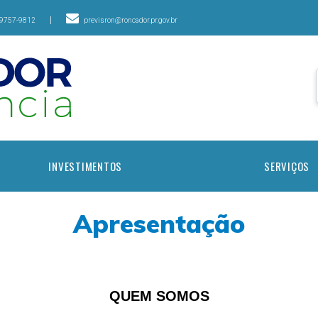
|
99757-9812
previsron@roncador.pr.gov.br
INVESTIMENTOS
SERVIÇOS
Apresentação
QUEM SOMOS