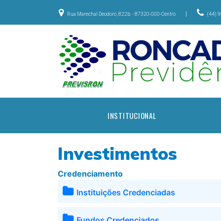
|
Rua Marechal Deodoro, 822b. - 87320-000-Centro
(44) 
INSTITUCIONAL
Investimentos
Credenciamento
Instituições Credenciadas
Fundos Credenciados