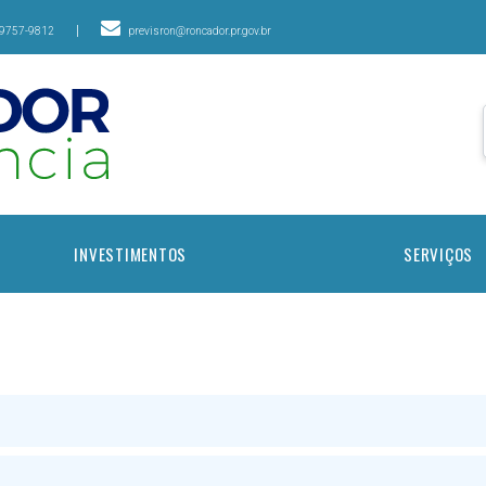
|
99757-9812
previsron@roncador.pr.gov.br
INVESTIMENTOS
SERVIÇOS