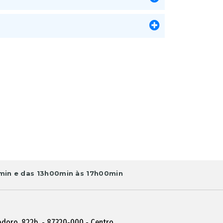
in e das 13h00min às 17h00min
doro, 822b. - 87320-000 - Centro