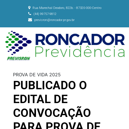
Rua Marechal Deodoro, 822b. - 87320-000-Centro
(44) 99757-9812
previsron@roncador.pr.gov.br
PROVA DE VIDA 2025
PUBLICADO O
EDITAL DE
CONVOCAÇÃO
PARA PROVA DE