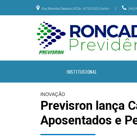
|
Rua Marechal Deodoro, 822b. - 87320-000-Centro
(44) 
INSTITUCIONAL
INOVAÇÃO
Previsron lança 
Aposentados e Pe