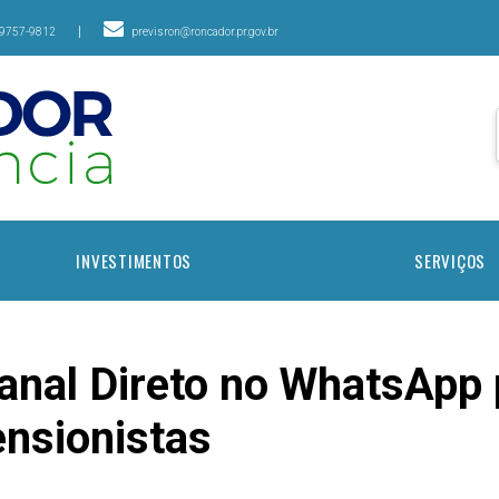
|
99757-9812
previsron@roncador.pr.gov.br
INVESTIMENTOS
SERVIÇOS
Canal Direto no WhatsApp 
nsionistas