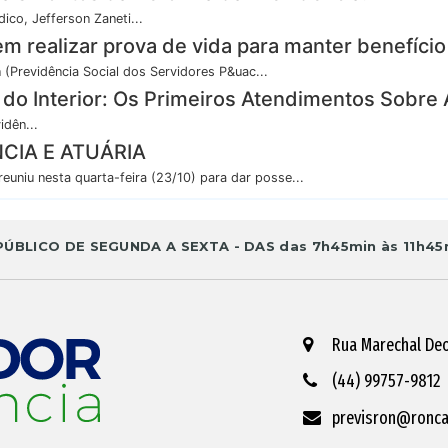
dico, Jefferson Zaneti...
 realizar prova de vida para manter benefício
(Previdência Social dos Servidores P&uac...
s do Interior: Os Primeiros Atendimentos Sobre
dên...
CIA E ATUÁRIA
uniu nesta quarta-feira (23/10) para dar posse...
BLICO DE SEGUNDA A SEXTA - DAS das 7h45min às 11h45m
Rua Marechal Deo
(44) 99757-9812
previsron@roncad