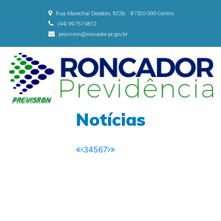
Rua Marechal Deodoro, 822b. - 87320-000-Centro
(44) 99757-9812
previsron@roncador.pr.gov.br
Notícias
3
4
5
6
7